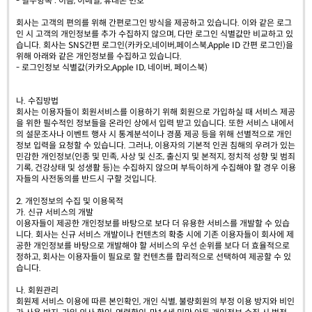
- 필수항목 : 이름, 이메일, 휴대폰 번호
회사는 고객의 편의를 위해 간편로그인 방식을 제공하고 있습니다. 이와 같은 로그
인 시 고객의 개인정보를 추가 수집하지 않으며, 다만 로그인 식별값만 비교하고 있
습니다. 회사는 SNS간편 로그인(카카오,네이버,페이스북,Apple ID 간편 로그인)을
위해 아래와 같은 개인정보를 수집하고 있습니다.
- 로그인정보 식별값(카카오,Apple ID, 네이버, 페이스북)
나. 수집방법
회사는 이용자들이 회원서비스를 이용하기 위해 회원으로 가입하실 때 서비스 제공
을 위한 필수적인 정보들을 온라인 상에서 입력 받고 있습니다. 또한 서비스 내에서
의 설문조사나 이벤트 행사 시 통계분석이나 경품 제공 등을 위해 선별적으로 개인
정보 입력을 요청할 수 있습니다. 그러나, 이용자의 기본적 인권 침해의 우려가 있는
민감한 개인정보(인종 및 민족, 사상 및 신조, 출신지 및 본적지, 정치적 성향 및 범죄
기록, 건강상태 및 성생활 등)는 수집하지 않으며 부득이하게 수집해야 할 경우 이용
자들의 사전동의를 반드시 구할 것입니다.
2. 개인정보의 수집 및 이용목적
가. 신규 서비스의 개발
이용자들이 제공한 개인정보를 바탕으로 보다 더 유용한 서비스를 개발할 수 있습
니다. 회사는 신규 서비스 개발이나 컨텐츠의 확충 시에 기존 이용자들이 회사에 제
공한 개인정보를 바탕으로 개발해야 할 서비스의 우선 순위를 보다 더 효율적으로
정하고, 회사는 이용자들이 필요로 할 컨텐츠를 합리적으로 선택하여 제공할 수 있
습니다.
나. 회원관리
회원제 서비스 이용에 따른 본인확인, 개인 식별, 불량회원의 부정 이용 방지와 비인