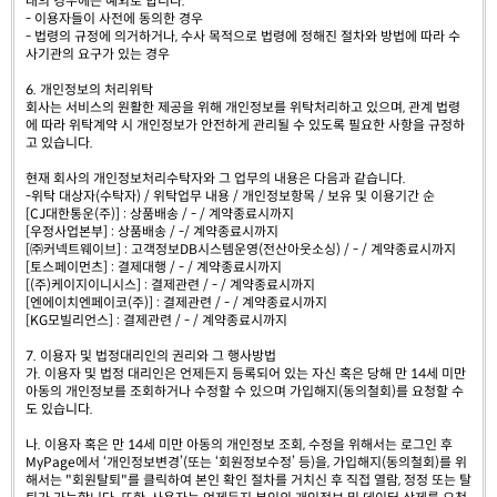
래의 경우에는 예외로 합니다.
- 이용자들이 사전에 동의한 경우
- 법령의 규정에 의거하거나, 수사 목적으로 법령에 정해진 절차와 방법에 따라 수
사기관의 요구가 있는 경우
6. 개인정보의 처리위탁
회사는 서비스의 원활한 제공을 위해 개인정보를 위탁처리하고 있으며, 관계 법령
에 따라 위탁계약 시 개인정보가 안전하게 관리될 수 있도록 필요한 사항을 규정하
고 있습니다.
현재 회사의 개인정보처리수탁자와 그 업무의 내용은 다음과 같습니다.
-위탁 대상자(수탁자) / 위탁업무 내용 / 개인정보항목 / 보유 및 이용기간 순
[CJ대한통운(주)] : 상품배송 / - / 계약종료시까지
[우정사업본부] : 상품배송 / -/ 계약종료시까지
[㈜커넥트웨이브] : 고객정보DB시스템운영(전산아웃소싱) / - / 계약종료시까지
[토스페이먼츠] : 결제대행 / - / 계약종료시까지
[(주)케이지이니시스] : 결제관련 / - / 계약종료시까지
[엔에이치엔페이코(주)] : 결제관련 / - / 계약종료시까지
[KG모빌리언스] : 결제관련 / - / 계약종료시까지
7. 이용자 및 법정대리인의 권리와 그 행사방법
가. 이용자 및 법정 대리인은 언제든지 등록되어 있는 자신 혹은 당해 만 14세 미만
아동의 개인정보를 조회하거나 수정할 수 있으며 가입해지(동의철회)를 요청할 수
도 있습니다.
나. 이용자 혹은 만 14세 미만 아동의 개인정보 조회, 수정을 위해서는 로그인 후
MyPage에서 ‘개인정보변경’(또는 ‘회원정보수정’ 등)을, 가입해지(동의철회)를 위
해서는 "회원탈퇴"를 클릭하여 본인 확인 절차를 거치신 후 직접 열람, 정정 또는 탈