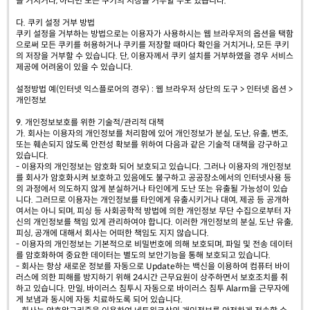
을 거치거나, 아니면 모든 쿠키의 저장을 거부할 수도 있습니다.
다. 쿠키 설정 거부 방법
쿠키 설정을 거부하는 방법으로는 이용자가 사용하시는 웹 브라우저의 옵션을 택함
으로써 모든 쿠키를 허용하거나 쿠키를 저장할 때마다 확인을 거치거나, 모든 쿠키
의 저장을 거부할 수 있습니다. 단, 이용자께서 쿠키 설치를 거부하였을 경우 서비스
제공에 어려움이 있을 수 있습니다.
설정방법 예(인터넷 익스플로어의 경우) : 웹 브라우저 상단의 도구 > 인터넷 옵션 >
개인정보
9. 개인정보보호를 위한 기술적/관리적 대책
가. 회사는 이용자의 개인정보를 처리함에 있어 개인정보가 분실, 도난, 유출, 변조,
또는 훼손되지 않도록 안전성 확보를 위하여 다음과 같은 기술적 대책을 강구하고
있습니다.
- 이용자의 개인정보는 암호화 되어 보호되고 있습니다. 그러나 이용자의 개인정보
를 회사가 암호화시켜 보호하고 있음에도 불구하고 공공장소에서의 인터넷사용 등
의 과정에서 의도하지 않게 분실하거나 타인에게 도난 또는 유출될 가능성이 있습
니다. 그러므로 이용자는 개인정보를 타인에게 유출시키거나 대여, 제공 등 공개하
여서는 아니 되며, 피싱 등 사회공학적 방법에 의한 개인정보 무단 수집으로부터 자
신의 개인정보를 책임 있게 관리하여야 합니다. 이러한 개인정보의 분실, 도난 유출,
피싱, 공개에 대해서 회사는 어떠한 책임도 지지 않습니다.
- 이용자의 개인정보는 기본적으로 비밀번호에 의해 보호되며, 파일 및 전송 데이터
를 암호화하여 중요한 데이터는 별도의 보안기능을 통해 보호되고 있습니다.
- 회사는 항상 새로운 정보를 자동으로 Update하는 백신을 이용하여 컴퓨터 바이
러스에 의한 피해를 방지하기 위해 24시간 근무요원이 상주하면서 보호조치를 취
하고 있습니다. 만일, 바이러스 침투시 자동으로 바이러스 침투 Alarm을 근무자에
게 보냄과 동시에 자동 치료하도록 되어 있습니다.