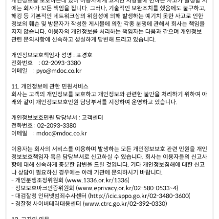
개인정보를 보호하는데 있어 이용자에게 고지한 사항들에 반하는 사고가 발생할 시
에는 회사가 모든 책임을 집니다. 그러나, 기술적인 보완조치를 했음에도 불구하고,
해킹 등 기본적인 네트워크상의 위험성에 의해 발생하는 예기치 못한 사고로 인한
정보의 훼손 및 방문자가 작성한 게시물에 의한 각종 분쟁에 관해서 회사는 책임을
지지 않습니다. 이용자의 개인정보를 처리하는 책임자는 다음과 같으며 개인정보
관련 문의사항에 신속하고 성실하게 답변해 드리고 있습니다.
개인정보보호책임자 성명 : 표경호
전화번호 : 02-2093-3380
이메일 : pyo@mdoc.co.kr
11. 개인정보에 관한 민원서비스
회사는 고객의 개인정보를 보호하고 개인정보와 관련한 불만을 처리하기 위하여 아
래와 같이 개인정보보호민원 담당부서를 지정하여 운영하고 있습니다.
개인정보보호민원 담당부서 : 고객센터
전화번호 : 02-2093-3380
이메일 : mdoc@mdoc.co.kr
이용자는 회사의 서비스를 이용하며 발생하는 모든 개인정보보호 관련 민원을 개인
정보보호책임자 혹은 담당부서로 신고하실 수 있습니다. 회사는 이용자들의 신고사
항에 대해 신속하게 충분한 답변을 드릴 것입니다. 기타 개인정보침해에 대한 신고
나 상담이 필요하신 경우에는 아래 기관에 문의하시기 바랍니다.
- 개인분쟁조정위원회 (www.1336.or.kr/1336)
- 정보보호마크인증위원회 (www.eprivacy.or.kr/02-580-0533~4)
- 대검찰청 인터넷범죄수사센터 (http://icic.sppo.go.kr/02-3480-3600)
- 경찰청 사이버테러대응센터 (www.ctrc.go.kr/02-392-0330)