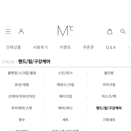
전체상품
사용후기
이벤트
쿠폰존
Q & A
핸드/립/구강케어
전체상품
>
|
|
클렌징/스크럽/필링
스킨/토너
올인원
|
|
로션/세럼
에센스/크림
아이크림
|
|
선케어/자외선차단
메이크업
마스크/팩
|
|
피지케어/스팟
헤어/바디
핸드/립/구강케어
|
|
향수
세트
기획세트