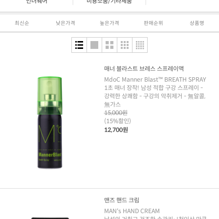
|
|
언더웨어
미용소품/기타제품
최신순
낮은가격
높은가격
판매순위
상품명
매너 블라스트 브레스 스프레이액
MdoC Manner Blast™ BREATH SPRAY
1초 매너 장착! 남성 적합 구강 스프레이 -
강력한 상쾌함 - 구강의 악취제거 - 無알콜,
無가스
15,000원
(15%할인)
12,700원
맨즈 핸드 크림
MAN's HAND CREAM