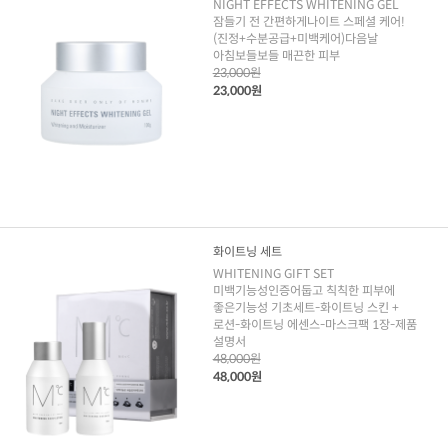
NIGHT EFFECTS WHITENING GEL
잠들기 전 간편하게나이트 스페셜 케어!
(진정+수분공급+미백케어)다음날
아침보들보들 매끈한 피부
23,000원
23,000원
화이트닝 세트
WHITENING GIFT SET
미백기능성인증어둡고 칙칙한 피부에
좋은기능성 기초세트-화이트닝 스킨 +
로션-화이트닝 에센스-마스크팩 1장-제품
설명서
48,000원
48,000원