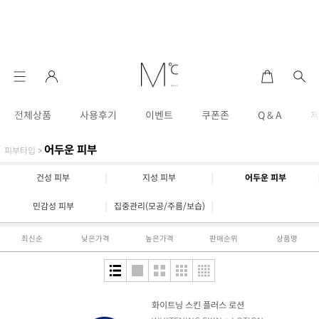
전체상품
사용후기
이벤트
쿠폰존
Q & A
어두운 피부
피부타입
>
|
|
건성 피부
지성 피부
어두운 피부
|
|
민감성 피부
집중관리(모공/주름/보습)
최신순
낮은가격
높은가격
판매순위
상품명
화이트닝 스킨 플러스 로션