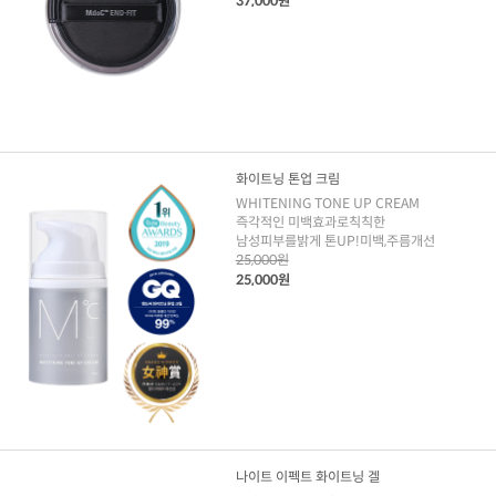
37,000원
화이트닝 톤업 크림
WHITENING TONE UP CREAM
즉각적인 미백효과로칙칙한
남성피부를밝게 톤UP!미백,주름개선
25,000원
25,000원
나이트 이펙트 화이트닝 겔