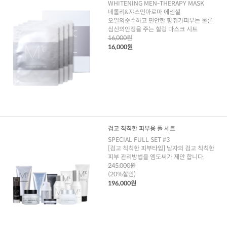
WHITENING MEN-THERAPY MASK
네롤리&쟈스민아로마 에센셜
오일의순수하고 편안한 향취가피부는 물론
심신의안정을 주는 힐링 마스크 시트
16,000원
16,000원
검고 칙칙한 피부용 풀 세트
SPECIAL FULL SET #3
[검고 칙칙한 피부타입] 남자의 검고 칙칙한
피부 관리방법을 엠도씨가 제안 합니다.
245,000원
(20%할인)
196,000원