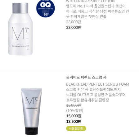
WHITENING SKIN + LOTION
엠도씨 No.1 미백 올인원스킨과 로션이
하나로!어둡고 칙칙한 남성 피부를조명 킨
듯 환하게밝은 첫인상 연출
23,000원
23,000원
블랙헤드 퍼펙트 스크럽 폼
BLACKHEAD PERFECT SCRUB FOAM
스크럽 함유 폼 클렌징블랙헤드,피지,
노폐물 OUT!크고 풍성한 거품숯파우더,
호두껍질 함유내추럴 클렌징
15,000원
(10%할인)
15,000원
13,500원