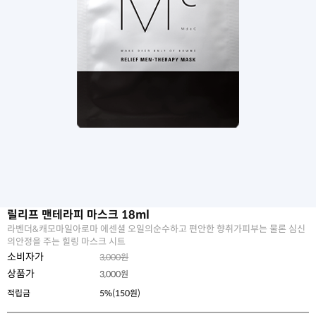
릴리프 맨테라피 마스크 18ml
라벤더&캐모마일아로마 에센셜 오일의순수하고 편안한 향취가피부는 물론 심신
의안정을 주는 힐링 마스크 시트
소비자가
3,000원
상품가
3,000
원
적립금
5%(150원)