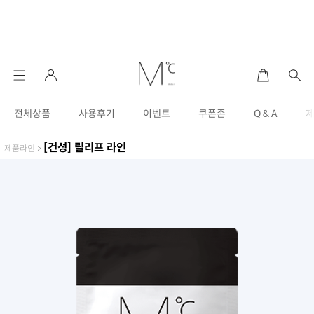
전체상품
사용후기
이벤트
쿠폰존
Q & A
[건성] 릴리프 라인
제품라인
>