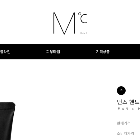
품라인
피부타입
기획상품
맨즈 핸드
MAN's 
판매가격
소비자가격