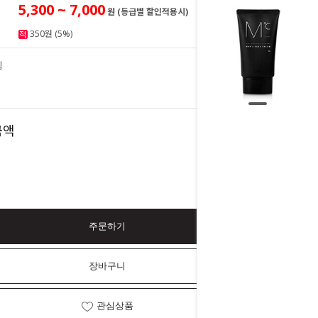
5,300 ~ 7,000
원 (등급별 할인적용시)
350원 (5%)
림
7,000
원
7,000
금액
원
주문하기
장바구니
관심상품