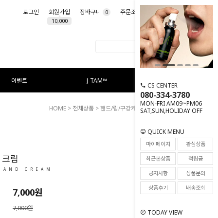
로그인
회원가입
장바구니
주문조회
마이페이지
0
10,000
이벤트
J-TAM™
CS CENTER
080-334-3780
MON-FRI AM09~PM06
HOME
>
전체상품
>
핸드/립/구강케어
> 맨즈 핸드 크림
SAT,SUN,HOLIDAY OFF
QUICK MENU
47
마이페이지
관심상품
 크림
최근본상품
적립금
HAND CREAM
공지사항
상품문의
상품후기
배송조회
7,000
원
7,000원
TODAY VIEW