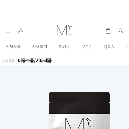
전체상품
사용후기
이벤트
쿠폰존
Q & A
미용소품/기타제품
전체상품
>