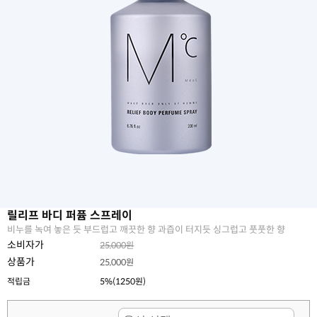
릴리프 바디 퍼퓸 스프레이
비누를 녹여 놓은 듯 부드럽고 깨끗한 향 과즙이 터지듯 싱그럽고 풋풋한 향
소비자가
25,000원
상품가
25,000원
적립금
5%(1250원)