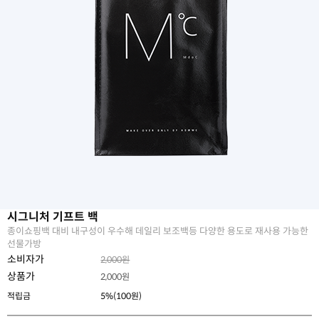
시그니처 기프트 백
종이쇼핑백 대비 내구성이 우수해 데일리 보조백등 다양한 용도로 재사용 가능한
선물가방
소비자가
2,000원
상품가
2,000
원
적립금
5%(100원)