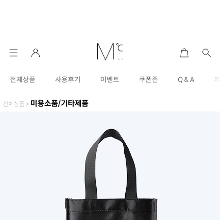
전체상품
사용후기
이벤트
쿠폰존
Q & A
미용소품/기타제품
전체상품
>