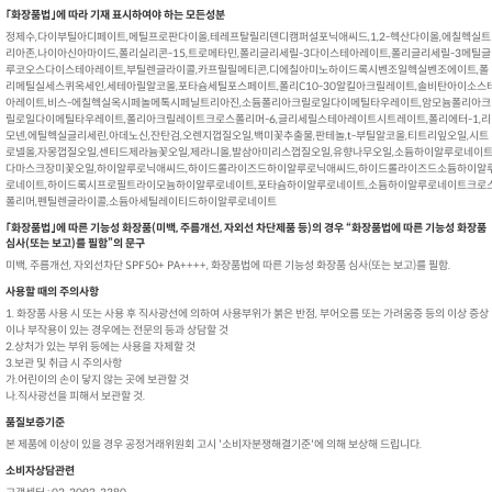
｢화장품법｣에 따라 기재 표시하여야 하는 모든성분
정제수,다이부틸아디페이트,메틸프로판다이올,테레프탈릴리덴디캠퍼설포닉애씨드,1,2-헥산다이올,에칠헥실트
리아존,나이아신아마이드,폴리실리콘-15,트로메타민,폴리글리세릴-3다이스테아레이트,폴리글리세릴-3메틸글
루코오스다이스테아레이트,부틸렌글라이콜,카프릴릴메티콘,디에칠아미노하이드록시벤조일헥실벤조에이트,폴
리메틸실세스퀴옥세인,세테아릴알코올,포타슘세틸포스페이트,폴리C10-30알킬아크릴레이트,솔비탄아이소스
아레이트,비스-에칠헥실옥시페놀메톡시페닐트리아진,소듐폴리아크릴로일다이메틸타우레이트,암모늄폴리아크
릴로일다이메틸타우레이트,폴리아크릴레이트크로스폴리머-6,글리세릴스테아레이트시트레이트,폴리에터-1,리
모넨,에틸헥실글리세린,아데노신,잔탄검,오렌지껍질오일,백미꽃추출물,판테놀,t-부틸알코올,티트리잎오일,시트
로넬올,자몽껍질오일,센티드제라늄꽃오일,제라니올,발삼아미리스껍질오일,유향나무오일,소듐하이알루로네이트
다마스크장미꽃오일,하이알루로닉애씨드,하이드롤라이즈드하이알루로닉애씨드,하이드롤라이즈드소듐하이알
로네이트,하이드록시프로필트라이모늄하이알루로네이트,포타슘하이알루로네이트,소듐하이알루로네이트크로
폴리머,펜틸렌글라이콜,소듐아세틸레이티드하이알루로네이트
｢화장품법｣에 따른 기능성 화장품(미백, 주름개선, 자외선 차단제품 등)의 경우 “화장품법에 따른 기능성 화장품
심사(또는 보고)를 필함”의 문구
미백, 주름개선, 자외선차단 SPF50+ PA++++, 화장품법에 따른 기능성 화장품 심사(또는 보고)를 필함.
사용할 때의 주의사항
1. 화장품 사용 시 또는 사용 후 직사광선에 의하여 사용부위가 붉은 반점, 부어오름 또는 가려움증 등의 이상 증상
이나 부작용이 있는 경우에는 전문의 등과 상담할 것
2.상처가 있는 부위 등에는 사용을 자제할 것
3.보관 및 취급 시 주의사항
가.어린이의 손이 닿지 않는 곳에 보관할 것
나.직사광선을 피해서 보관할 것.
품질보증기준
본 제품에 이상이 있을 경우 공정거래위원회 고시 '소비자분쟁해결기준'에 의해 보상해 드립니다.
소비자상담관련