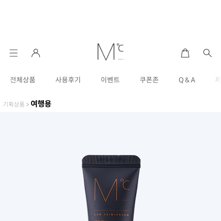
전체상품
사용후기
이벤트
쿠폰존
Q & A
여행용
기획상품
>