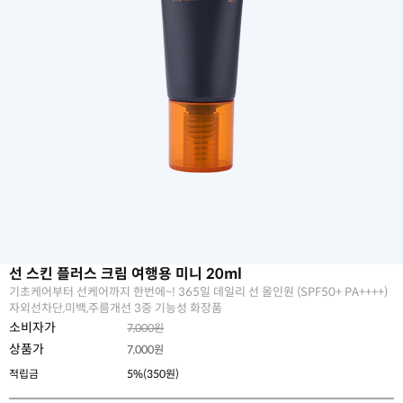
선 스킨 플러스 크림 여행용 미니 20ml
기초케어부터 선케어까지 한번에~! 365일 데일리 선 올인원 (SPF50+ PA++++)
자외선차단,미백,주름개선 3중 기능성 화장품
소비자가
7,000원
상품가
7,000
원
적립금
5%(350원)