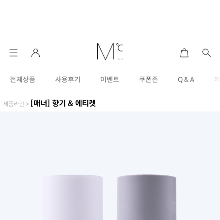
전체상품
사용후기
이벤트
쿠폰존
Q & A
[매너] 향기 & 에티켓
제품라인
>