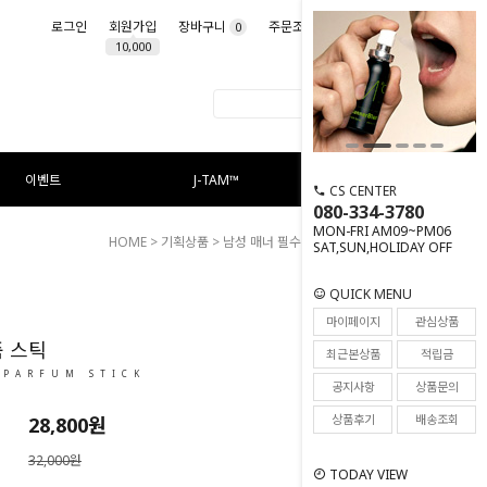
로그인
회원가입
장바구니
주문조회
마이페이지
0
10,000
이벤트
J-TAM™
CS CENTER
080-334-3780
MON-FRI AM09~PM06
HOME
>
기획상품
>
남성 매너 필수품
> 오 드 퍼퓸 스틱
SAT,SUN,HOLIDAY OFF
QUICK MENU
12
마이페이지
관심상품
퓸 스틱
최근본상품
적립금
 PARFUM STICK
공지사항
상품문의
상품후기
배송조회
28,800원
32,000원
TODAY VIEW