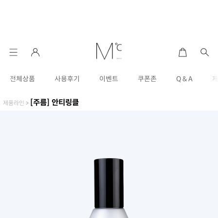
전체상품
사용후기
이벤트
쿠폰존
Q & A
[주름] 안티링클
제품라인
>