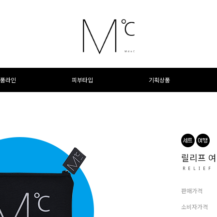
품라인
피부타입
기획상품
릴리프 여
RELIEF
판매가격
소비자가격