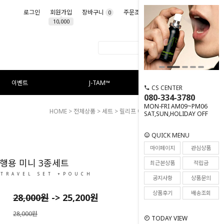
로그인
회원가입
장바구니
주문조회
마이페이지
0
10,000
이벤트
J-TAM™
CS CENTER
080-334-3780
MON-FRI AM09~PM06
HOME
>
전체상품
>
세트
> 릴리프 여행용 미니 3종세트
SAT,SUN,HOLIDAY OFF
QUICK MENU
23
마이페이지
관심상품
행용 미니 3종세트
최근본상품
적립금
 TRAVEL SET +POUCH
공지사항
상품문의
상품후기
배송조회
28,000원
->
25,200
원
28,000원
TODAY VIEW