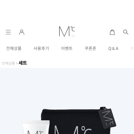
전체상품
사용후기
이벤트
쿠폰존
Q & A
세트
전체상품
>