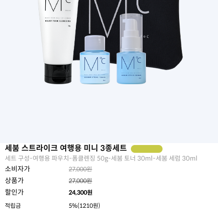
세붐 스트라이크 여행용 미니 3종세트
세트 구성-여행용 파우치-폼클렌징 50g-세붐 토너 30ml-세붐 세럼 30ml
소비자가
27,000원
상품가
27,000원
할인가
24,300
원
적립금
5%(1210원)