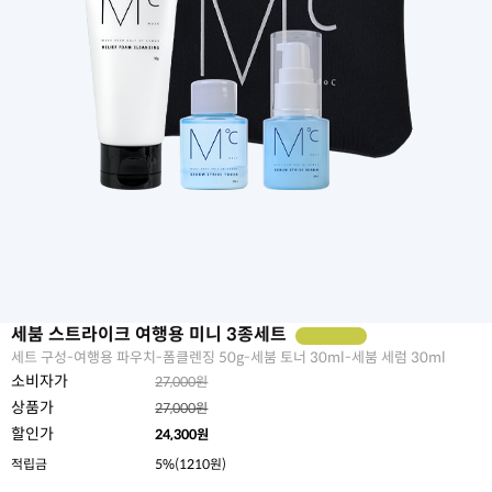
세붐 스트라이크 여행용 미니 3종세트
세트 구성-여행용 파우치-폼클렌징 50g-세붐 토너 30ml-세붐 세럼 30ml
소비자가
27,000원
상품가
27,000원
할인가
24,300
원
적립금
5%(1210원)