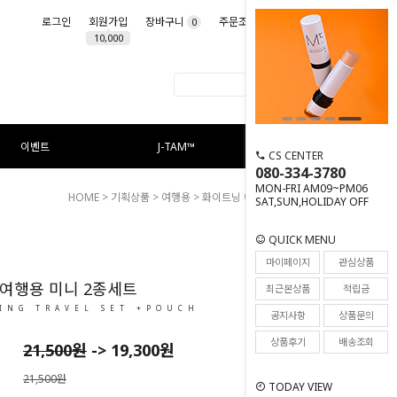
로그인
회원가입
장바구니
주문조회
마이페이지
0
10,000
이벤트
J-TAM™
CS CENTER
080-334-3780
MON-FRI AM09~PM06
HOME
>
기획상품
>
여행용
> 화이트닝 여행용 미니 2종세트
SAT,SUN,HOLIDAY OFF
QUICK MENU
14
마이페이지
관심상품
여행용 미니 2종세트
최근본상품
적립금
ING TRAVEL SET +POUCH
공지사항
상품문의
상품후기
배송조회
21,500원
->
19,300
원
21,500원
TODAY VIEW