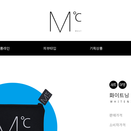
품라인
피부타입
기획상품
화이트닝 
WHITEN
판매가격
소비자가격