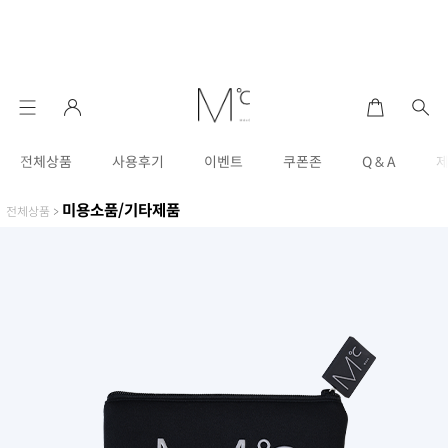
전체상품
사용후기
이벤트
쿠폰존
Q & A
미용소품/기타제품
전체상품
>