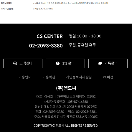
CS CENTER
평일 10:00 ~ 18:00
02-2093-3380
주말, 공휴일 휴무
고객센터
1:1 문의
카톡문의
이용안내
이용약관
개인정보처리방침
PC버전
(주)엠도씨
대표 : 이석호 ㅣ 개인정보 보호 책임자 : 표경호
사업자 등록번호 : 105-87-16360
통신판매업신고번호 : 제 2008 서울강서 0799호
전화 : 02-2093-3380 ㅣ 팩스 : 02-2093-3381
주소: 서울특별시 강서구 양천로 583, A동 1006호
COPYRIGHT(C)엠도씨 ALL RIGHTS RESERVED.