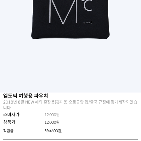
엠도씨 여행용 파우치
2018년 8월 NEW 해외 출장용(휴대용)으로공항 입/출국 규정에 맞게제작되었습
니다.
소비자가
12,000원
상품가
12,000
원
적립금
5%(600원)