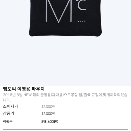
엠도씨 여행용 파우치
2018년 8월 NEW 해외 출장용(휴대용)으로공항 입/출국 규정에 맞게제작되었습
니다.
소비자가
12,000원
상품가
12,000
원
적립금
5%(600원)