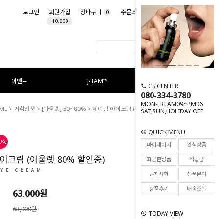
로그인
회원가입
장바구니
주문조회
마이페이지
0
10,000
이벤트
J-TAM™
CS CENTER
080-334-3780
MON-FRI AM09~PM06
ME
>
기획상품
>
[아울렛] 50~80%
> 제이탐 아이크림 (아울렛 80% 할인중)
SAT,SUN,HOLIDAY OFF
QUICK MENU
26
마이페이지
관심상품
이크림 (아울렛 80% 할인중)
최근본상품
적립금
EYE CREAM
공지사항
상품문의
상품후기
배송조회
63,000원
63,000원
TODAY VIEW