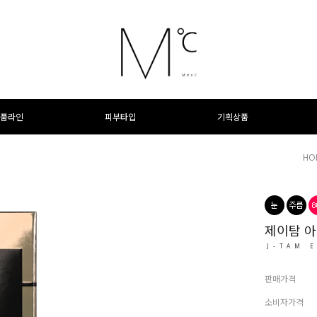
품라인
피부타입
기획상품
HO
제이탐 아
J-TAM 
판매가격
소비자가격