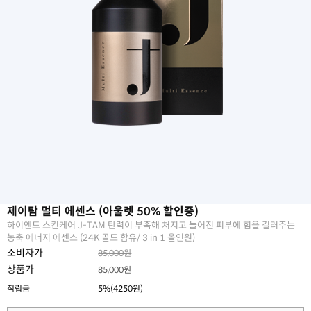
제이탐 멀티 에센스 (아울렛 50% 할인중)
하이엔드 스킨케어 J-TAM 탄력이 부족해 처지고 늘어진 피부에 힘을 길러주는
농축 에너지 에센스 (24K 골드 함유/ 3 in 1 올인원)
소비자가
85,000원
상품가
85,000원
적립금
5%(4250원)