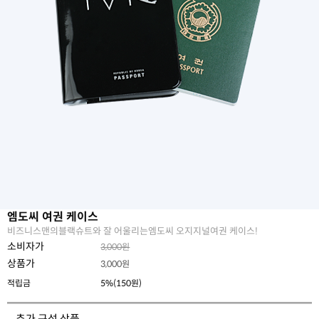
엠도씨 여권 케이스
비즈니스맨의블랙슈트와 잘 어울리는엠도씨 오지지널여권 케이스!
소비자가
3,000원
상품가
3,000
원
적립금
5%(150원)
추가 구성 상품