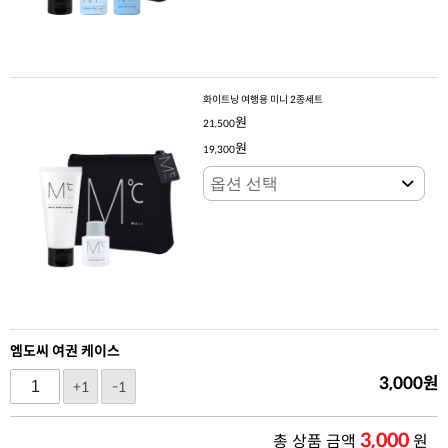
화이트닝 여행용 미니 2종세트
원
21,500
원
19,300
엠도씨 여권 케이스
3,000
원
+1
-1
3,000
총 상품 금액
원