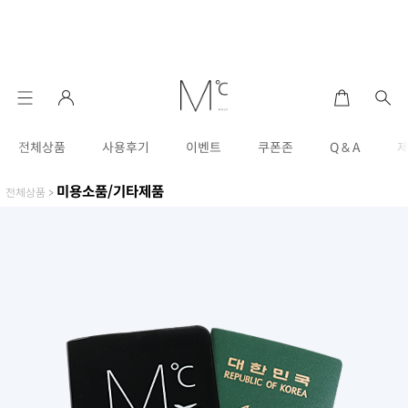
전체상품
사용후기
이벤트
쿠폰존
Q & A
미용소품/기타제품
전체상품
>