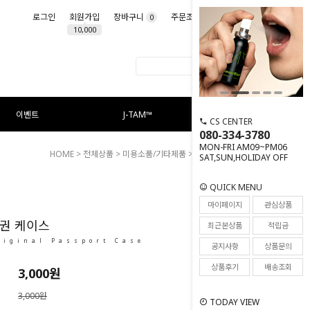
로그인
회원가입
장바구니
주문조회
마이페이지
0
10,000
이벤트
J-TAM™
CS CENTER
080-334-3780
MON-FRI AM09~PM06
HOME
>
전체상품
>
미용소품/기타제품
> 엠도씨 여권 케이스
SAT,SUN,HOLIDAY OFF
QUICK MENU
6
마이페이지
관심상품
권 케이스
최근본상품
적립금
riginal Passport Case
공지사항
상품문의
상품후기
배송조회
3,000
원
3,000원
TODAY VIEW