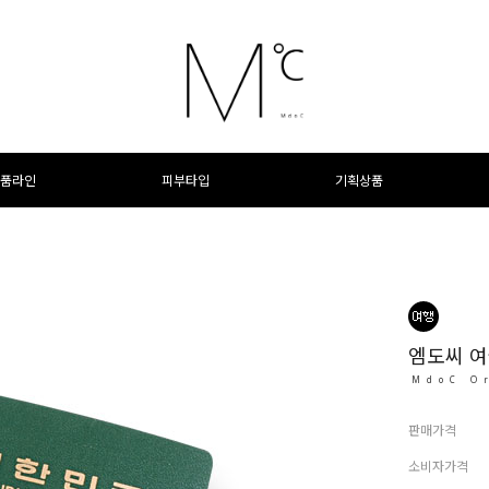
품라인
피부타입
기획상품
엠도씨 여
MdoC O
판매가격
소비자가격