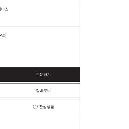
케이스
3,000
원
3,000
금액
원
주문하기
장바구니
관심상품