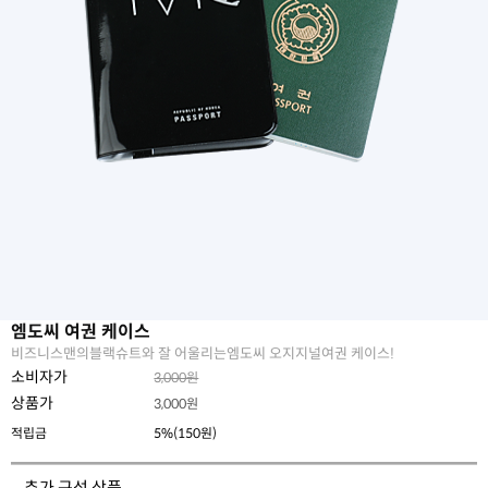
엠도씨 여권 케이스
비즈니스맨의블랙슈트와 잘 어울리는엠도씨 오지지널여권 케이스!
소비자가
3,000원
상품가
3,000
원
적립금
5%(150원)
추가 구성 상품