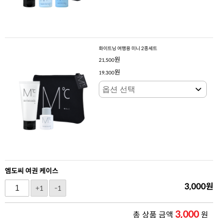
화이트닝 여행용 미니 2종세트
원
21,500
원
19,300
엠도씨 여권 케이스
3,000
원
+1
-1
3,000
총 상품 금액
원