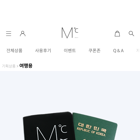
전체상품
사용후기
이벤트
쿠폰존
Q & A
여행용
기획상품
>