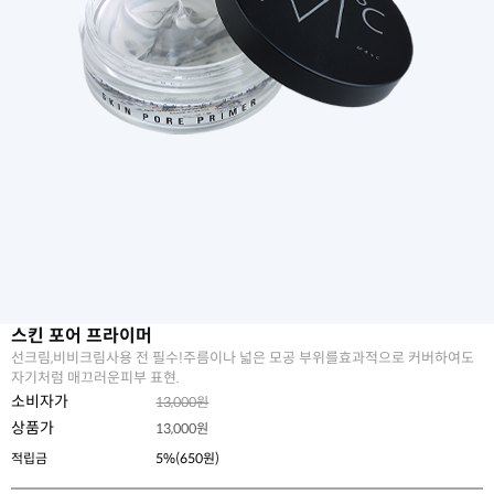
스킨 포어 프라이머
선크림,비비크림사용 전 필수!주름이나 넓은 모공 부위를효과적으로 커버하여도
자기처럼 매끄러운피부 표현.
소비자가
13,000원
상품가
13,000
원
적립금
5%(650원)