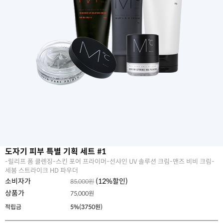
도자기 피부 특별 기획 세트 #1
-릴리프 폼 클렌징-스킨 포어 프라이머-선샤인 UV 솔루션 크림-맨즈 비비 크림-
세붐 스트라이크 HD 파우더
소비자가
(
12
%할인)
85,000원
상품가
75,000
원
적립금
5%(3750원)