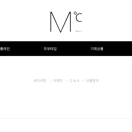
품라인
피부타입
기획상품
공지사항
이벤트
Q & A
상품문의