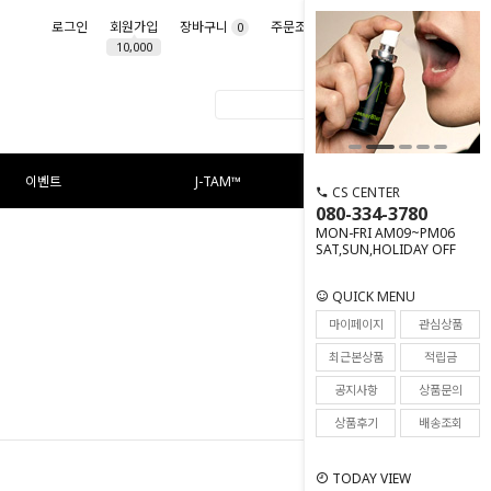
로그인
회원가입
장바구니
주문조회
마이페이지
0
10,000
이벤트
J-TAM™
CS CENTER
080-334-3780
MON-FRI AM09~PM06
SAT,SUN,HOLIDAY OFF
QUICK MENU
마이페이지
관심상품
최근본상품
적립금
공지사항
상품문의
상품후기
배송조회
TODAY VIEW