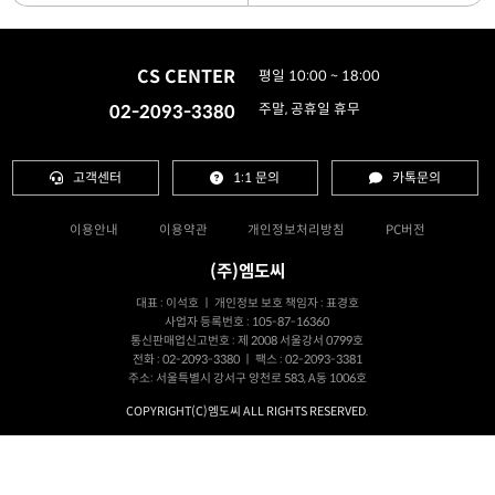
CS CENTER
평일 10:00 ~ 18:00
02-2093-3380
주말, 공휴일 휴무
고객센터
1:1 문의
카톡문의
이용안내
이용약관
개인정보처리방침
PC버전
(주)엠도씨
대표 : 이석호 ㅣ 개인정보 보호 책임자 : 표경호
사업자 등록번호 : 105-87-16360
통신판매업신고번호 : 제 2008 서울강서 0799호
전화 : 02-2093-3380 ㅣ 팩스 : 02-2093-3381
주소: 서울특별시 강서구 양천로 583, A동 1006호
COPYRIGHT(C)엠도씨 ALL RIGHTS RESERVED.