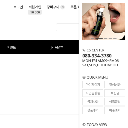
로그인
회원가입
장바구니
주문조회
마이페이지
0
10,000
이벤트
J-TAM™
CS CENTER
080-334-3780
MON-FRI AM09~PM06
SAT,SUN,HOLIDAY OFF
QUICK MENU
마이페이지
관심상품
최근본상품
적립금
공지사항
상품문의
상품후기
배송조회
TODAY VIEW