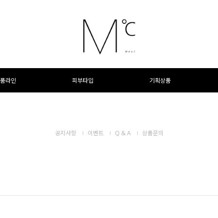
품라인
피부타입
기획상품
공지사항
이벤트
Q & A
상품문의