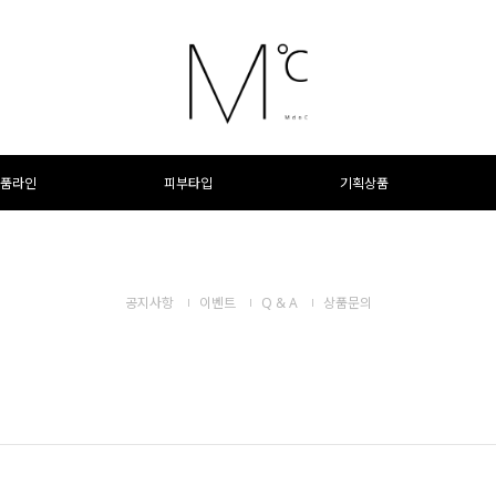
품라인
피부타입
기획상품
공지사항
이벤트
Q & A
상품문의