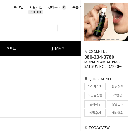
로그인
회원가입
장바구니
주문조회
마이페이지
0
10,000
이벤트
J-TAM™
CS CENTER
080-334-3780
MON-FRI AM09~PM06
SAT,SUN,HOLIDAY OFF
QUICK MENU
마이페이지
관심상품
최근본상품
적립금
공지사항
상품문의
상품후기
배송조회
TODAY VIEW