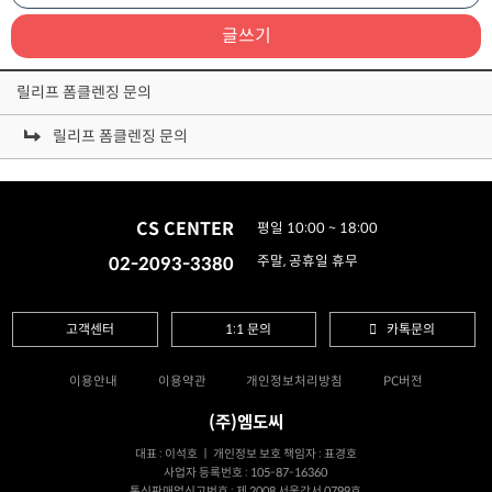
글쓰기
릴리프 폼클렌징 문의
릴리프 폼클렌징 문의
CS CENTER
평일 10:00 ~ 18:00
02-2093-3380
주말, 공휴일 휴무
고객센터
1:1 문의
카톡문의
이용안내
이용약관
개인정보처리방침
PC버전
(주)엠도씨
대표 : 이석호 ㅣ 개인정보 보호 책임자 : 표경호
사업자 등록번호 : 105-87-16360
통신판매업신고번호 : 제 2008 서울강서 0799호