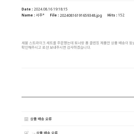
Date :
2024.08.16 19:18:15
Name :
서주*
File :
Hits :
152
20240816191659348.jpg
세붐 스트라이크 세트를 주문했는데 토너랑 폼 클렌징 제품만 상품 배송이 왔
확인해주시고 로션 보내주시면 감사하겠습니다.
상품 배송 오류
상품 배송 오류