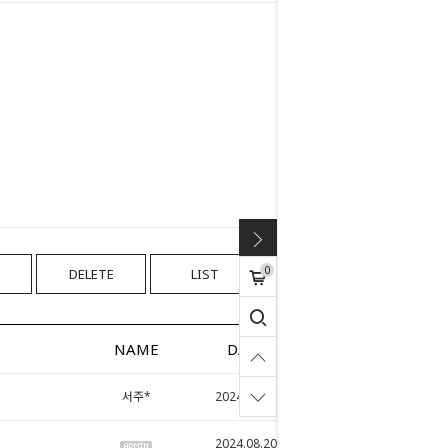
0
DELETE
LIST
WRITE
NAME
DATE
HITS
서주*
2024.08.16
152
2024.08.20
141