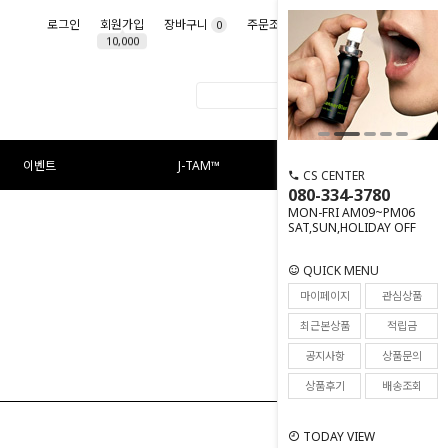
로그인
회원가입
장바구니
주문조회
마이페이지
0
10,000
이벤트
J-TAM™
CS CENTER
080-334-3780
MON-FRI AM09~PM06
SAT,SUN,HOLIDAY OFF
QUICK MENU
마이페이지
관심상품
최근본상품
적립금
공지사항
상품문의
상품후기
배송조회
TODAY VIEW