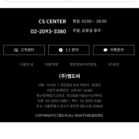
CS CENTER
평일 10:00 ~ 18:00
02-2093-3380
주말, 공휴일 휴무
고객센터
1:1 문의
카톡문의
이용안내
이용약관
개인정보처리방침
PC버전
(주)엠도씨
대표 : 이석호 ㅣ 개인정보 보호 책임자 : 표경호
사업자 등록번호 : 105-87-16360
통신판매업신고번호 : 제 2008 서울강서 0799호
전화 : 02-2093-3380 ㅣ 팩스 : 02-2093-3381
주소: 서울특별시 강서구 양천로 583, A동 1006호
COPYRIGHT(C)엠도씨 ALL RIGHTS RESERVED.