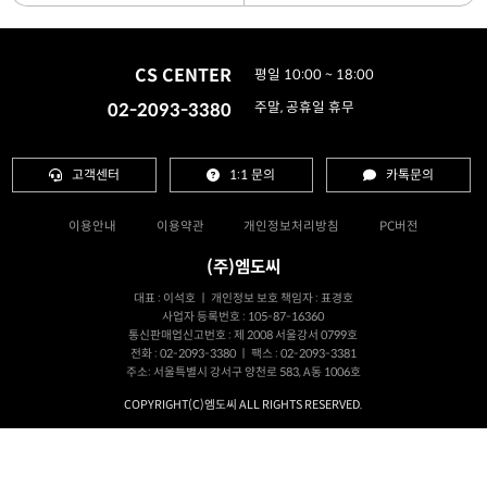
CS CENTER
평일 10:00 ~ 18:00
02-2093-3380
주말, 공휴일 휴무
고객센터
1:1 문의
카톡문의
이용안내
이용약관
개인정보처리방침
PC버전
(주)엠도씨
대표 : 이석호 ㅣ 개인정보 보호 책임자 : 표경호
사업자 등록번호 : 105-87-16360
통신판매업신고번호 : 제 2008 서울강서 0799호
전화 : 02-2093-3380 ㅣ 팩스 : 02-2093-3381
주소: 서울특별시 강서구 양천로 583, A동 1006호
COPYRIGHT(C)엠도씨 ALL RIGHTS RESERVED.