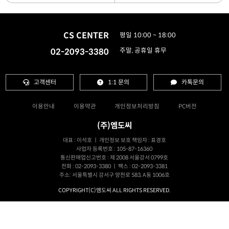
CS CENTER
평일 10:00 ~ 18:00
02-2093-3380
주말, 공휴일 휴무
고객센터
1:1 문의
카톡문의
이용안내
이용약관
개인정보처리방침
PC버전
(주)엠도씨
대표 : 이석호 ㅣ 개인정보 보호 책임자 : 표경호
사업자 등록번호 : 105-87-16360
통신판매업신고번호 : 제 2008 서울강서 0799호
전화 : 02-2093-3380 ㅣ 팩스 : 02-2093-3381
주소: 서울특별시 강서구 양천로 583, A동 1006호
COPYRIGHT(C)엠도씨 ALL RIGHTS RESERVED.