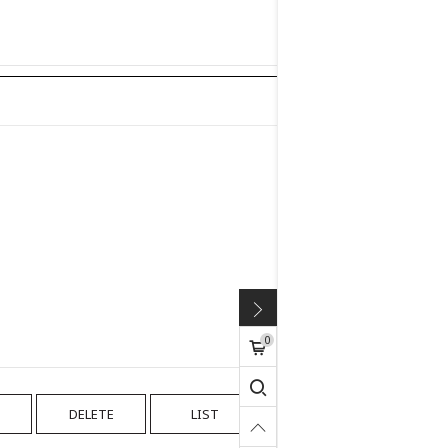
0
DELETE
LIST
WRITE