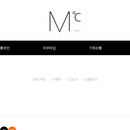
품라인
피부타입
기획상품
공지사항
이벤트
Q & A
상품문의