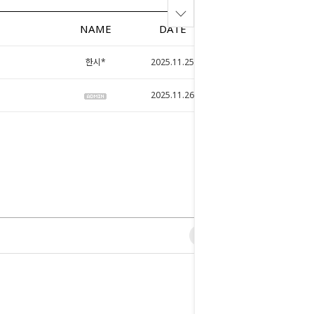
NAME
DATE
HITS
한시*
2025.11.25
121
2025.11.26
98
0