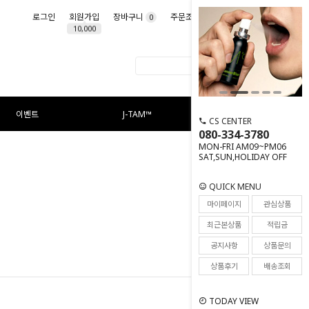
로그인
회원가입
장바구니
주문조회
마이페이지
0
10,000
이벤트
J-TAM™
CS CENTER
080-334-3780
MON-FRI AM09~PM06
SAT,SUN,HOLIDAY OFF
QUICK MENU
마이페이지
관심상품
최근본상품
적립금
공지사항
상품문의
상품후기
배송조회
TODAY VIEW