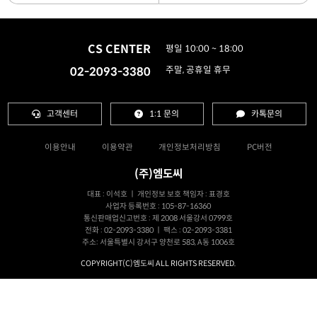
CS CENTER
평일 10:00 ~ 18:00
02-2093-3380
주말, 공휴일 휴무
고객센터
1:1 문의
카톡문의
이용안내
이용약관
개인정보처리방침
PC버전
(주)엠도씨
대표 : 이석호 ㅣ 개인정보 보호 책임자 : 표경호
사업자 등록번호 : 105-87-16360
통신판매업신고번호 : 제 2008 서울강서 0799호
전화 : 02-2093-3380 ㅣ 팩스 : 02-2093-3381
주소: 서울특별시 강서구 양천로 583, A동 1006호
COPYRIGHT(C)엠도씨 ALL RIGHTS RESERVED.