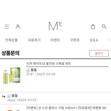
전체상품
사용후기
이벤트
쿠폰존
Q & A
상품문의
글쓰기
시카 화이트닝 올인원 스페셜 세트
픔절
조세*
| 2025-10-28
픔절
|
2025-10-31
[이벤트] 선 스킨 플러스 크림 100ml + [무료증정] 여행용 20