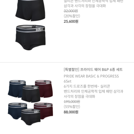
실리콘 밴드처리와 인체공학적 입체 패턴
삼각과 사각의 장점을 극대화
32,000원
(20%할인)
25,600원
[특별할인] 프라이드 웨어 B&P 6종 세트
PRIDE WEAR BASIC & PROGRESS
6Set
6가지 드로즈를 한번에~ 실리콘
밴드처리와 인체공학적 입체 패턴 삼각과
사각의 장점을 극대화
195,000원
(55%할인)
88,000원