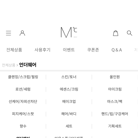
전체상품
사용후기
이벤트
쿠폰존
Q & A
언더웨어
전체상품
>
|
|
클렌징/스크럽/필링
스킨/토너
올인원
|
|
로션/세럼
에센스/크림
아이크림
|
|
선케어/자외선차단
메이크업
마스크/팩
|
|
피지케어/스팟
헤어/바디
핸드/립/구강케어
|
|
향수
세트
기획세트