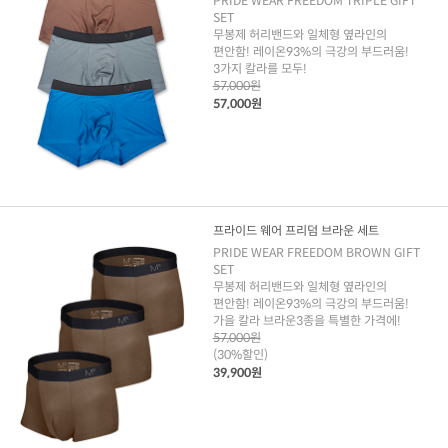
PRIDE WEAR FREEDOM TRIPLE GIFT
SET
무봉제 허리밴드와 일체형 옆라인의
편안함! 레이온93%의 극강의 부드러움!
3가지 칼라를 모두!
57,000원
57,000원
프라이드 웨어 프리덤 브라운 세트
PRIDE WEAR FREEDOM BROWN GIFT
SET
무봉제 허리밴드와 일체형 옆라인의
편안함! 레이온93%의 극강의 부드러움!
가을 칼라 브라운3종을 특별한 가격에!
57,000원
(30%할인)
39,900원