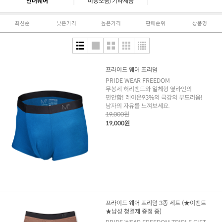
|
|
언더웨어
미용소품/기타제품
최신순
낮은가격
높은가격
판매순위
상품명
프라이드 웨어 프리덤
PRIDE WEAR FREEDOM
무봉제 허리밴드와 일체형 옆라인의
편안함! 레이온93%의 극강의 부드러움!
남자의 자유를 느껴보세요.
19,000원
19,000원
프라이드 웨어 프리덤 3종 세트 (★이벤트
★남성 청결제 증정 중)