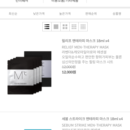
|
|
언더웨어
미용소품/기타제품
최신순
낮은가격
높은가격
판매순위
상품명
릴리프 맨테라피 마스크 18ml x4
RELIEF MEN-THERAPY MASK
라벤더&캐모마일아로마 에센셜
오일의순수하고 편안한 향취가피부는 물론
심신의안정을 주는 힐링 마스크 시트
12,000원
12,000원
세붐 스트라이크 맨테라피 마스크 18ml x4
SEBUM STRIKE MEN-THERAPY MASK