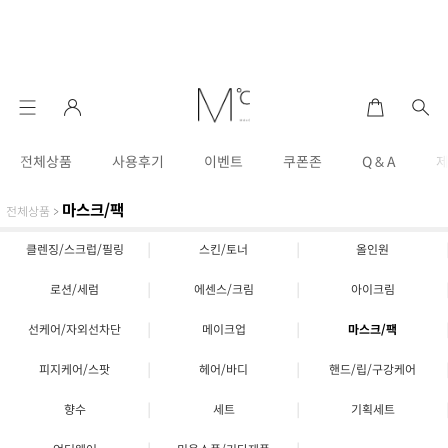
전체상품
사용후기
이벤트
쿠폰존
Q & A
마스크/팩
전체상품
>
|
|
클렌징/스크럽/필링
스킨/토너
올인원
|
|
로션/세럼
에센스/크림
아이크림
|
|
선케어/자외선차단
메이크업
마스크/팩
|
|
피지케어/스팟
헤어/바디
핸드/립/구강케어
|
|
향수
세트
기획세트