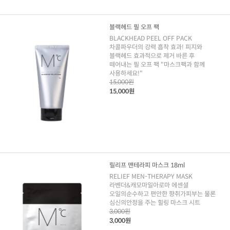
블랙헤드 필 오프 팩
BLACKHEAD PEEL OFF PACK
차콜파우더의 강력 흡착 효과! 피지와
블랙헤드 효과적으로 제거 바른 후
떼어내는 필 오프 팩 "마스크팩과 함께
사용하세요!"
15,000원
15,000원
릴리프 맨테라피 마스크 18ml
RELIEF MEN-THERAPY MASK
라벤더&캐모마일아로마 에센셜
오일의순수하고 편안한 향취가피부는 물론
심신의안정을 주는 힐링 마스크 시트
3,000원
3,000원