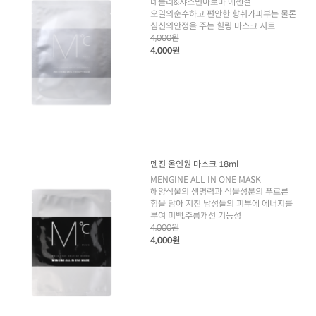
네롤리&쟈스민아로마 에센셜
오일의순수하고 편안한 향취가피부는 물론
심신의안정을 주는 힐링 마스크 시트
4,000원
4,000원
멘진 올인원 마스크 18ml
MENGINE ALL IN ONE MASK
해양식물의 생명력과 식물성분의 푸르른
힘을 담아 지친 남성들의 피부에 에너지를
부여 미백,주름개선 기능성
4,000원
4,000원