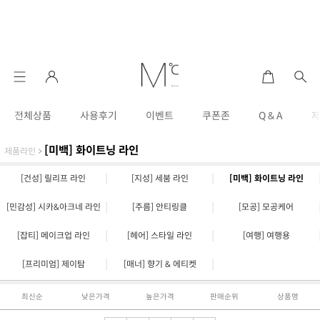
전체상품
사용후기
이벤트
쿠폰존
Q & A
[미백] 화이트닝 라인
제품라인
>
|
|
[건성] 릴리프 라인
[지성] 세붐 라인
[미백] 화이트닝 라인
|
|
[민감성] 시카&아크네 라인
[주름] 안티링클
[모공] 모공케어
|
|
[잡티] 메이크업 라인
[헤어] 스타일 라인
[여행] 여행용
|
|
[프리미엄] 제이탐
[매너] 향기 & 에티켓
최신순
낮은가격
높은가격
판매순위
상품명