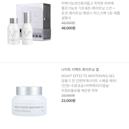
미백기능성인증어둡고 칙칙한 피부에
좋은기능성 기초세트-화이트닝 스킨 +
로션-화이트닝 에센스-마스크팩 1장-제품
설명서
48,000원
48,000원
나이트 이펙트 화이트닝 겔
NIGHT EFFECTS WHITENING GEL
잠들기 전 간편하게나이트 스페셜 케어!
(진정+수분공급+미백케어)다음날
아침보들보들 매끈한 피부
23,000원
23,000원