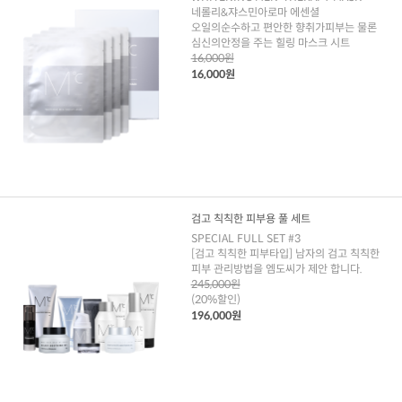
네롤리&쟈스민아로마 에센셜
오일의순수하고 편안한 향취가피부는 물론
심신의안정을 주는 힐링 마스크 시트
16,000원
16,000원
검고 칙칙한 피부용 풀 세트
SPECIAL FULL SET #3
[검고 칙칙한 피부타입] 남자의 검고 칙칙한
피부 관리방법을 엠도씨가 제안 합니다.
245,000원
(20%할인)
196,000원