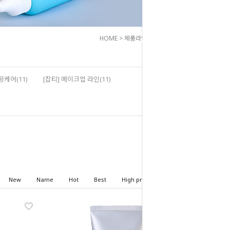
HOME
>
제품라인
>
[모공] 모공케어
공케어(11)
[잡티] 메이크업 라인(11)
New
Name
Hot
Best
High price
Low price