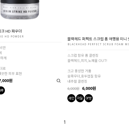
크 HD 파우더
블랙헤드 퍼펙트 스크럽 폼 여행용 미니 5
KE HD POWDER
BLACKHEAD PERFECT SCRUB FOAM MI
비만
스크럽 함유 폼 클렌징
여
블랙헤드,피지,노폐물 OUT!
끔하게
크고 풍성한 거품
더로
숯파우더,호두껍질 함유
깨끗한 피부 표현
내추럴 클렌징
7,000원
6,000원
6,000원
1