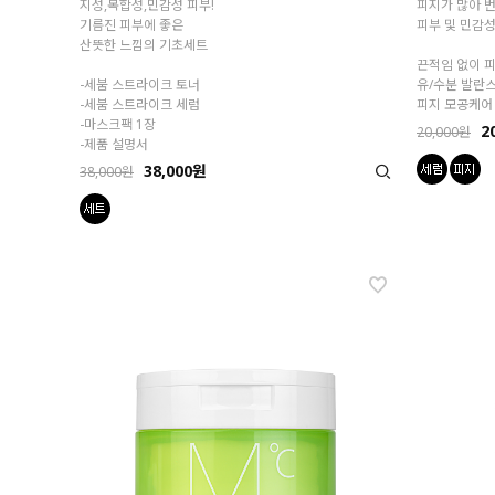
지성,복합성,민감성 피부!
피지가 많아 
기름진 피부에 좋은
피부 및 민감성
산뜻한 느낌의 기초세트
끈적임 없이 피
-세붐 스트라이크 토너
유/수분 발란스
-세붐 스트라이크 세럼
피지 모공케어
-마스크팩 1장
2
20,000원
-제품 설명서
38,000원
38,000원