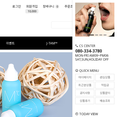
로그인
회원가입
장바구니
주문조회
마이페이지
0
10,000
이벤트
J-TAM™
CS CENTER
080-334-3780
MON-FRI AM09~PM06
SAT,SUN,HOLIDAY OFF
QUICK MENU
마이페이지
관심상품
최근본상품
적립금
공지사항
상품문의
상품후기
배송조회
TODAY VIEW