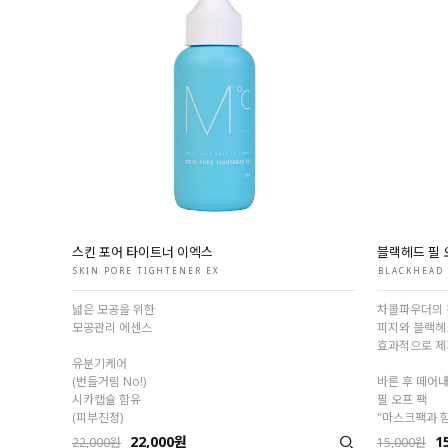
스킨 포어 타이트너 이엑스
블랙헤드 필 
SKIN PORE TIGHTENER EX
BLACKHEAD 
넓은 모공을 위한
차콜파우더의 
모공관리 에센스
피지와 블랙헤
효과적으로 제
유분기케어
(번들거림 No!)
바른 후 떼어
시카캡슐 함유
필 오프 팩
(피부진정)
"마스크팩과 
22,000원
1
22,000원
15,000원