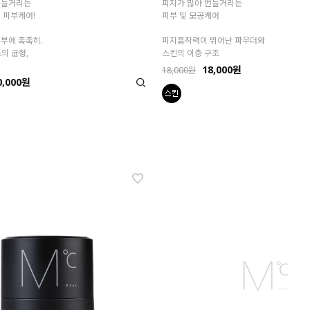
번들거리는
피지가 많아 번들거리는
 피부케어!
피부 및 모공케어
부에 촉촉히.
피지흡착력이 뛰어난 파우더와
의 균형,
스킨의 이층 구조
18,000원
18,000원
0,000원