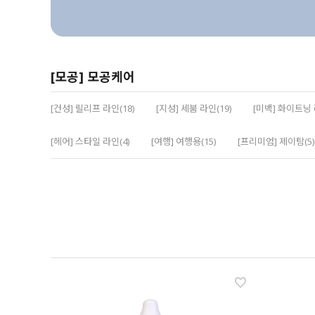
[모공] 모공케어
[건성] 릴리프 라인(18)
[지성] 세붐 라인(19)
[미백] 화이트닝 
[헤어] 스타일 라인(4)
[여행] 여행용(15)
[프리미엄] 제이탐(5)