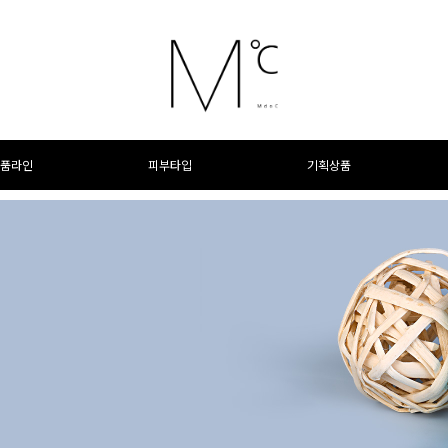
품라인
피부타입
기획상품