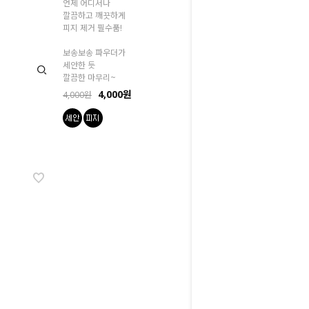
언제 어디서나
깔끔하고 깨끗하게
피지 제거 필수품!
보송보송 파우더가
세안한 듯
깔끔한 마무리~
4,000원
4,000원