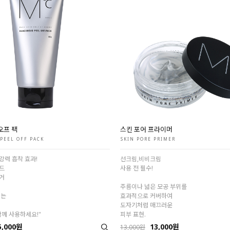
오프 팩
스킨 포어 프라이머
PEEL OFF PACK
SKIN PORE PRIMER
강력 흡착 효과!
선크림,비비크림
드
사용 전 필수!
거
주름이나 넓은 모공 부위를
내는
효과적으로 커버하여
도자기처럼 매끄러운
함께 사용하세요!"
피부 표현.
5,000원
13,000원
13,000원