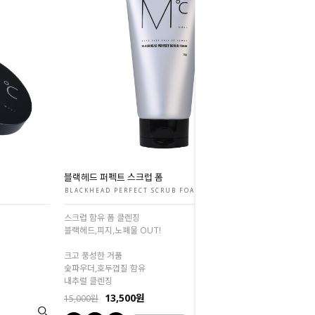
블랙헤드 퍼펙트 스크럽 폼
BLACKHEAD PERFECT SCRUB FOAM
스크럽 함유 폼 클렌징
블랙헤드,피지,노폐물 OUT!
크고 풍성한 거품
숯파우더,호두껍질 함유
내추럴 클렌징
13,500원
15,000원