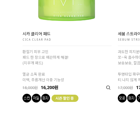
시카 클리어 패드
세붐 스트라이
CICA CLEAR PAD
SEBUM STRI
환절기 피부 고민
과도한 피지분
패드 한 장으로 매끈하게 해결!
쏘~옥 흡수하
(지우개 패드)
보송보송, 깔
멸균 소독 완료
투명타입 파우
미백, 주름개선 이중 기능성
티 나지 않게 
16,200원
1
18,000원
17,000원