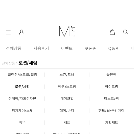
전체상품
사용후기
이벤트
쿠폰존
Q & A
로션/세럼
전체상품
>
|
|
클렌징/스크럽/필링
스킨/토너
올인원
|
|
로션/세럼
에센스/크림
아이크림
|
|
선케어/자외선차단
메이크업
마스크/팩
|
|
피지케어/스팟
헤어/바디
핸드/립/구강케어
|
|
향수
세트
기획세트