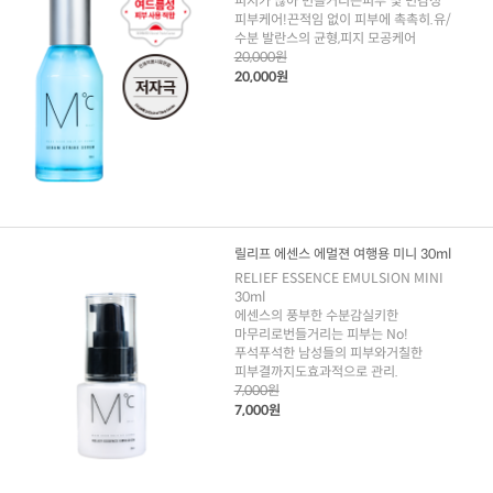
피지가 많아 번들거리는피부 및 민감성
피부케어!끈적임 없이 피부에 촉촉히.유/
수분 발란스의 균형,피지 모공케어
20,000원
20,000원
릴리프 에센스 에멀젼 여행용 미니 30ml
RELIEF ESSENCE EMULSION MINI
30ml
에센스의 풍부한 수분감실키한
마무리로번들거리는 피부는 No!
푸석푸석한 남성들의 피부와거칠한
피부결까지도효과적으로 관리.
7,000원
7,000원