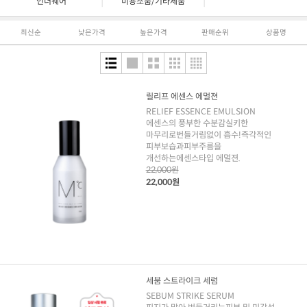
|
|
언더웨어
미용소품/기타제품
최신순
낮은가격
높은가격
판매순위
상품명
릴리프 에센스 에멀젼
RELIEF ESSENCE EMULSION
에센스의 풍부한 수분감실키한
마무리로번들거림없이 흡수!즉각적인
피부보습과피부주름을
개선하는에센스타입 에멀젼.
22,000원
22,000원
세붐 스트라이크 세럼
SEBUM STRIKE SERUM