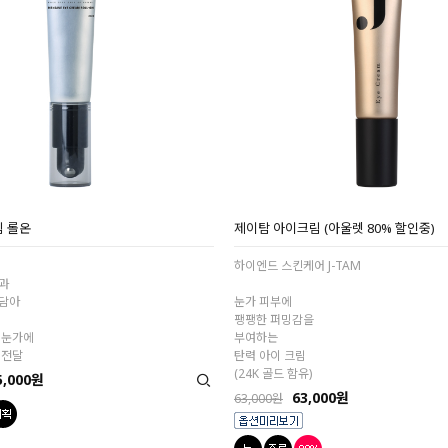
림 롤온
제이탐 아이크림 (아울렛 80% 할인중)
하이엔드 스킨케어 J-TAM
과
담아
눈가 피부에
팽팽한 퍼밍감을
 눈가에
부여하는
 전달
탄력 아이 크림
(24K 골드 함유)
5,000원
63,000원
63,000원