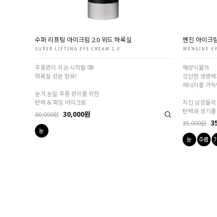
수퍼 리프팅 아이크림 2.0 위드 하록실
멘진 아이크
SUPER LIFTING EYE CREAM 2.0
MENGINE E
주름관리 지금 시작할 때!
해양식물의
하록실 성분 함유!
강인한 생명력
에너지를 가득
눈가,눈밑 주름 관리를 위한
탄력 & 퍼밍 아이크림
지친 남성들의
탄력과 생기를
30,000원
30,000원
3
35,000원