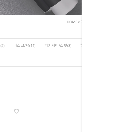
HOME
>
전체상품
>
아이크림
5)
마스크/팩(11)
피지케어/스팟(3)
헤어/바디(8)