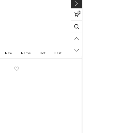
0
New
Name
Hot
Best
High price
Low price