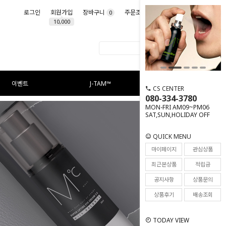
로그인
회원가입
장바구니
주문조회
마이페이지
0
10,000
이벤트
J-TAM™
CS CENTER
080-334-3780
MON-FRI AM09~PM06
SAT,SUN,HOLIDAY OFF
QUICK MENU
마이페이지
관심상품
최근본상품
적립금
공지사항
상품문의
상품후기
배송조회
TODAY VIEW