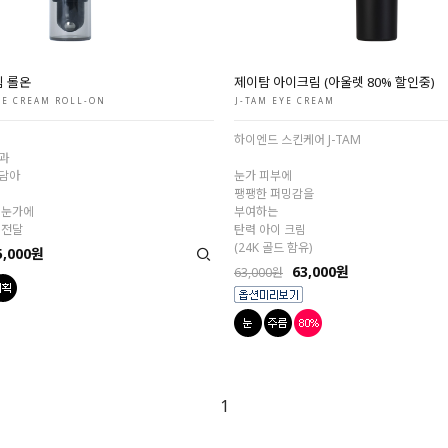
림 롤온
제이탐 아이크림 (아울렛 80% 할인중)
YE CREAM ROLL-ON
J-TAM EYE CREAM
하이엔드 스킨케어 J-TAM
과
담아
눈가 피부에
팽팽한 퍼밍감을
 눈가에
부여하는
 전달
탄력 아이 크림
(24K 골드 함유)
5,000원
63,000원
63,000원
1