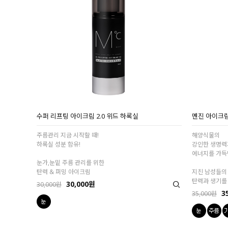
수퍼 리프팅 아이크림 2.0 위드 하록실
멘진 아이크
주름관리 지금 시작할 때!
해양식물의
하록실 성분 함유!
강인한 생명력
에너지를 가득
눈가,눈밑 주름 관리를 위한
탄력 & 퍼밍 아이크림
지친 남성들의
탄력과 생기를
30,000원
30,000원
3
35,000원