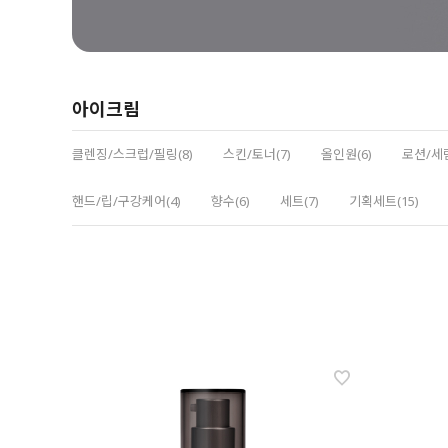
아이크림
클렌징/스크럽/필링(8)
스킨/토너(7)
올인원(6)
로션/세럼
핸드/립/구강케어(4)
향수(6)
세트(7)
기획세트(15)