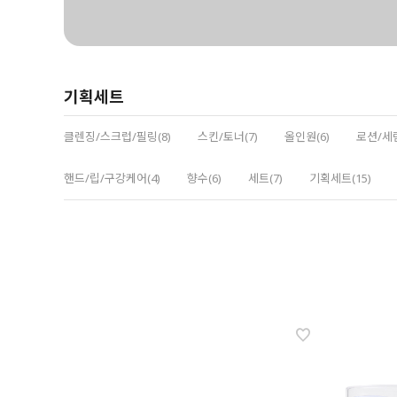
기획세트
클렌징/스크럽/필링(8)
스킨/토너(7)
올인원(6)
로션/세럼
핸드/립/구강케어(4)
향수(6)
세트(7)
기획세트(15)