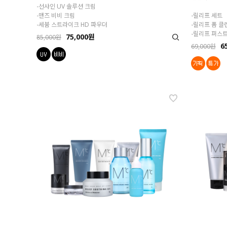
-선샤인 UV 솔루션 크림
-맨즈 비비 크림
-릴리프 세트
-세붐 스트라이크 HD 파우더
-릴리프 폼 클
-릴리프 퍼스트
75,000원
85,000원
6
69,000원