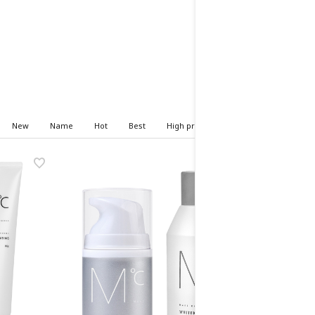
New
Name
Hot
Best
High price
Low price