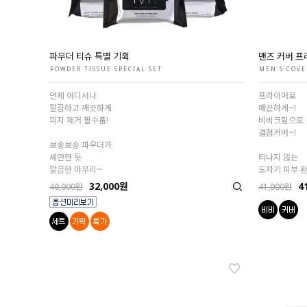
파우더 티슈 특별 기획
맨즈 커버 프
POWDER TISSUE SPECIAL SET
MEN'S COVE
언제 어디서나
프라이머로
깔끔하고 깨끗하게
매끈하게~!
피지 제거 필수품!
비비크림으로
결점커버~!
보송보송 파우더가
세안한 듯
티나지 않는
깔끔한 마무리~
도자기 피부 완
32,000원
4
40,000원
41,000원