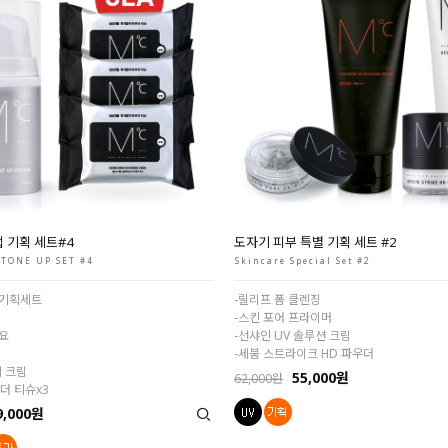
 기획 세트#4
도자기 피부 특별 기획 세트 #2
TONE UP SET #4
Skincare Special Set #2
별기획세트
-릴리프 폼 클렌징
-스킨 포어 프라이머
요
-선샤인 UV 솔루션 크림
-세붐 스트라이크 HD 파우더
업 크림
55,000원
62,000원
우더 티슈x3
9,000원