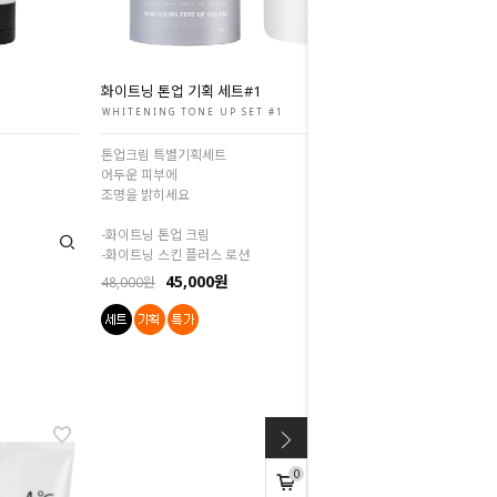
화이트닝 톤업 기획 세트#1
WHITENING TONE UP SET #1
톤업크림 특별기획세트
어두운 피부에
조명을 밝히세요
-화이트닝 톤업 크림
-화이트닝 스킨 플러스 로션
45,000원
48,000원
0