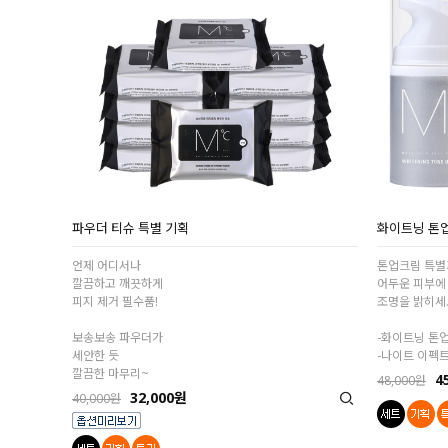
파우더 티슈 특별 기획
화이트닝 톤업
언제 어디서나
톤업크림 특
깔끔하고 깨끗하게
어두운 피부에
피지 제거 필수품!
조명을 밝히세
보송보송 파우더가
-화이트닝 톤
세안한 듯
-나이트 이펙
깔끔한 마무리~
4
48,000원
32,000원
40,000원