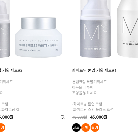
 기획 세트#3
화이트닝 톤업 기획 세트#1
별기획세트
톤업크림 특별기획세트
어두운 피부에
요
조명을 밝히세요
업 크림
-화이트닝 톤업 크림
트 화이트닝 겔
-화이트닝 스킨 플러스 로션
5,000원
45,000원
48,000원