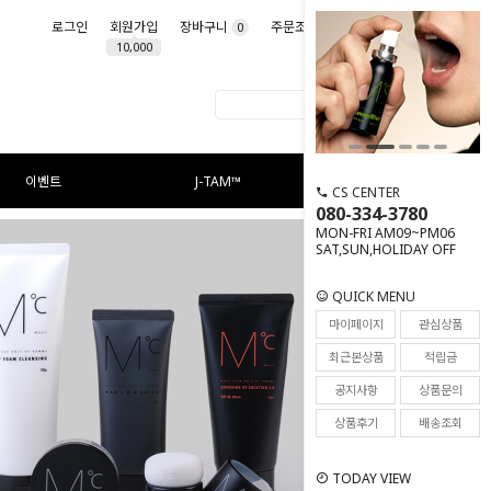
로그인
회원가입
장바구니
주문조회
마이페이지
0
10,000
이벤트
J-TAM™
CS CENTER
080-334-3780
MON-FRI AM09~PM06
SAT,SUN,HOLIDAY OFF
QUICK MENU
마이페이지
관심상품
최근본상품
적립금
공지사항
상품문의
상품후기
배송조회
TODAY VIEW