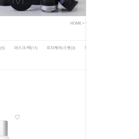
HOME
>
전체상품
>
기획세트
5)
마스크/팩(11)
피지케어/스팟(3)
헤어/바디(8)