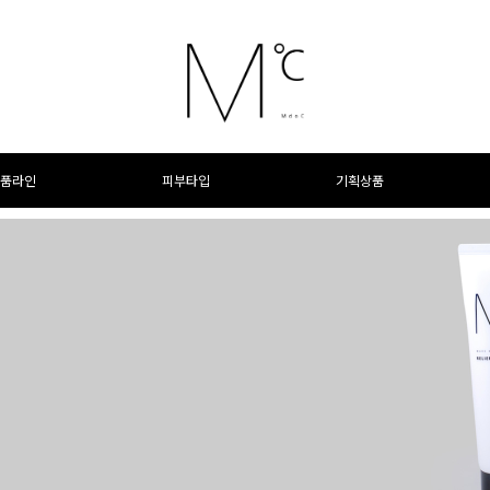
품라인
피부타입
기획상품