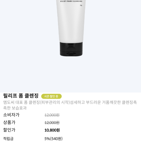
릴리프 폼 클렌징
엠도씨 대표 폼 클렌징(피부관리의 시작)섬세하고 부드러운 거품깨끗한 클렌징촉
촉한 보습효과
소비자가
12,000원
상품가
12,000원
할인가
10,800
원
적립금
5%(540원)