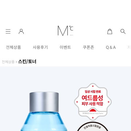
전체상품
사용후기
이벤트
쿠폰존
Q & A
스킨/토너
전체상품
>