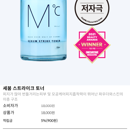
세붐 스트라이크 토너
피지가 많아 번들거리는피부 및 모공케어피지흡착력이 뛰어난 파우더와스킨의
이층 구조
소비자가
18,000원
상품가
18,000
원
적립금
5%(900원)