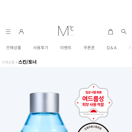
전체상품
사용후기
이벤트
쿠폰존
Q & A
스킨/토너
전체상품
>