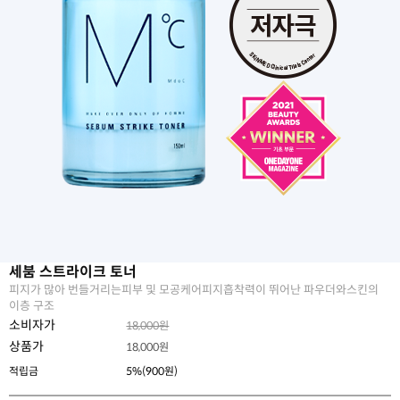
세붐 스트라이크 토너
피지가 많아 번들거리는피부 및 모공케어피지흡착력이 뛰어난 파우더와스킨의
이층 구조
소비자가
18,000원
상품가
18,000
원
적립금
5%(900원)