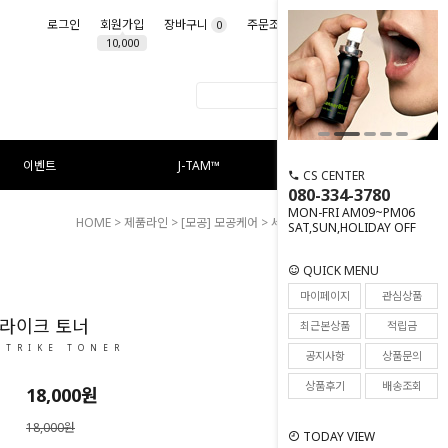
로그인
회원가입
장바구니
주문조회
마이페이지
0
10,000
이벤트
J-TAM™
CS CENTER
080-334-3780
MON-FRI AM09~PM06
HOME
>
제품라인
>
[모공] 모공케어
> 세붐 스트라이크 토너
SAT,SUN,HOLIDAY OFF
QUICK MENU
109
마이페이지
관심상품
트라이크 토너
최근본상품
적립금
STRIKE TONER
공지사항
상품문의
상품후기
배송조회
18,000
원
18,000원
TODAY VIEW