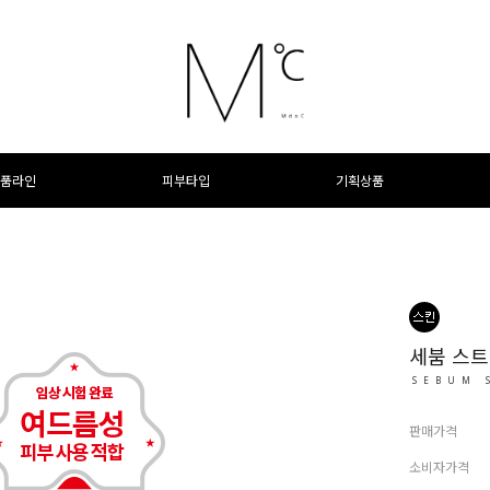
품라인
피부타입
기획상품
세붐 스
SEBUM 
판매가격
소비자가격