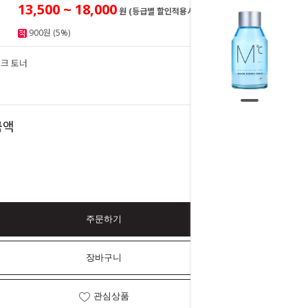
13,500 ~ 18,000
원 (등급별 할인적용시)
900원 (5%)
크 토너
18,000
원
18,000
금액
원
주문하기
장바구니
관심상품