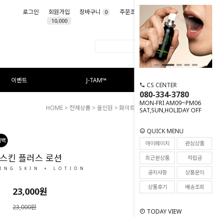
로그인
회원가입
장바구니
주문조회
마이페이지
0
10,000
이벤트
J-TAM™
CS CENTER
080-334-3780
MON-FRI AM09~PM06
HOME
>
전체상품
>
올인원
> 화이트닝 스킨 플러스 로션
SAT,SUN,HOLIDAY OFF
QUICK MENU
244
마이페이지
관심상품
스킨 플러스 로션
최근본상품
적립금
ING SKIN + LOTION
공지사항
상품문의
상품후기
배송조회
23,000
원
23,000원
TODAY VIEW