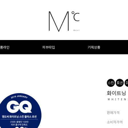
품라인
피부타입
기획상품
화이트닝 
WHITEN
판매가격
소비자가격