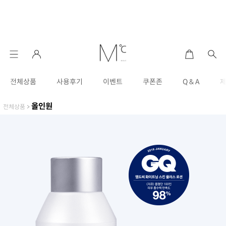
전체상품
사용후기
이벤트
쿠폰존
Q & A
올인원
전체상품
>