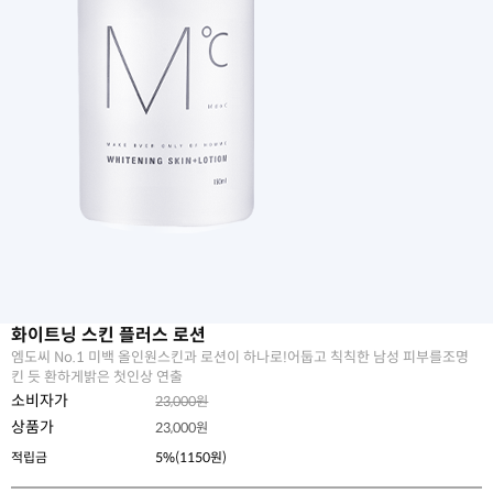
화이트닝 스킨 플러스 로션
엠도씨 No.1 미백 올인원스킨과 로션이 하나로!어둡고 칙칙한 남성 피부를조명
킨 듯 환하게밝은 첫인상 연출
소비자가
23,000원
상품가
23,000
원
적립금
5%(1150원)